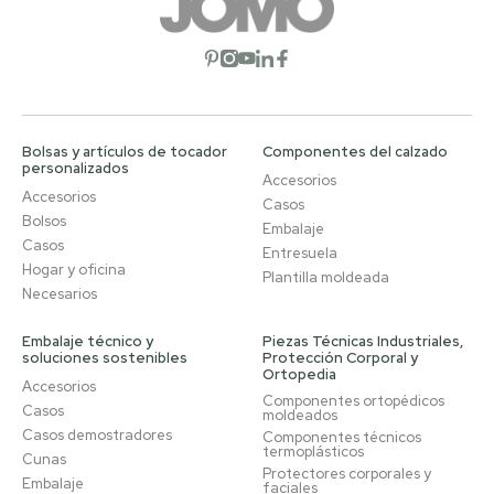
Abrir red social
Abrir red social
Abrir red social
Abrir red social
Abrir red social
Bolsas y artículos de tocador
Componentes del calzado
personalizados
Accesorios
Accesorios
Casos
Bolsos
Embalaje
Casos
Entresuela
Hogar y oficina
Plantilla moldeada
Necesarios
Embalaje técnico y
Piezas Técnicas Industriales,
soluciones sostenibles
Protección Corporal y
Ortopedia
Accesorios
Componentes ortopédicos
Casos
moldeados
Casos demostradores
Componentes técnicos
termoplásticos
Cunas
Protectores corporales y
Embalaje
faciales