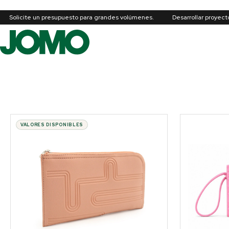
Solicite un presupuesto para grandes volúmenes.
Desarrollar proyec
VALORES DISPONIBLES