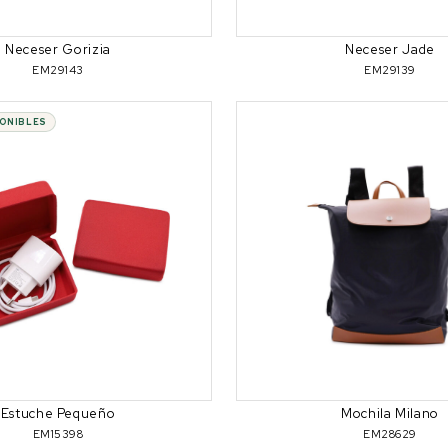
Neceser Gorizia
Neceser Jade
EM29143
EM29139
PONIBLES
Estuche Pequeño
Mochila Milano
EM15398
EM28629