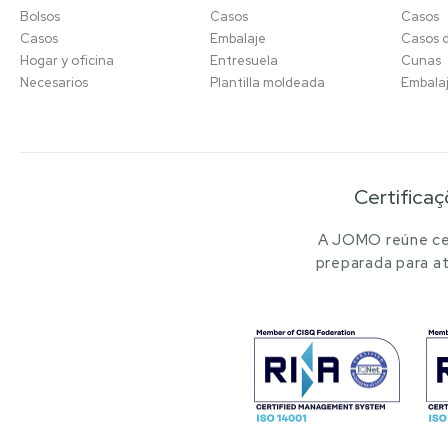
Bolsos
Casos
Casos
Casos
Embalaje
Casos 
Hogar y oficina
Entresuela
Cunas
Necesarios
Plantilla moldeada
Embala
Certificaç
A JOMO reúne cer
preparada para at