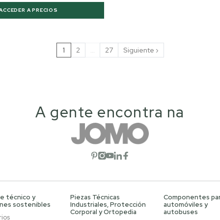
ACCEDER A PRECIOS
1
2
…
27
Siguiente ›
A gente encontra na
Abrir red social
Abrir red social
Abrir red social
Abrir red social
Abrir red social
e técnico y
Piezas Técnicas
Componentes pa
ones sostenibles
Industriales, Protección
automóviles y
Corporal y Ortopedia
autobuses
ios