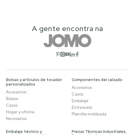
A gente encontra na
Abrir red social
Abrir red social
Abrir red social
Abrir red social
Abrir red social
Bolsas y artículos de tocador
Componentes del calzado
personalizados
Accesorios
Accesorios
Casos
Bolsos
Embalaje
Casos
Entresuela
Hogar y oficina
Plantilla moldeada
Necesarios
Embalaje técnico y
Piezas Técnicas Industriales,