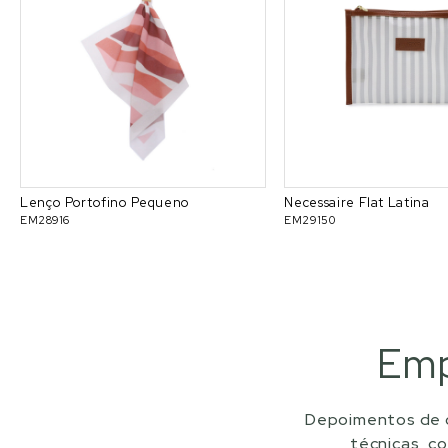
Lenço Portofino Pequeno
Necessaire Flat Latina
EM28916
EM29150
Emp
Depoimentos de c
técnicas, c