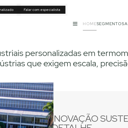
nalizado
Falar com especialista
HOME
SEGMENTOS
A
MENU
ustriais personalizadas em termo
ústrias que exigem escala, precisã
INOVAÇÃO SUST
DETALHE