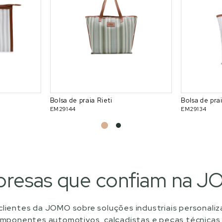
Bolsa de praia Rieti
Bolsa de pra
EM29144
EM29134
resas que confiam na 
lientes da JOMO sobre soluções industriais personali
omponentes automotivos, calçadistas e peças técnicas