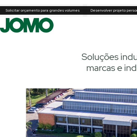
Solicitar orçamento para grandes volumes
Desenvolver projeto perso
Soluções ind
marcas e ind