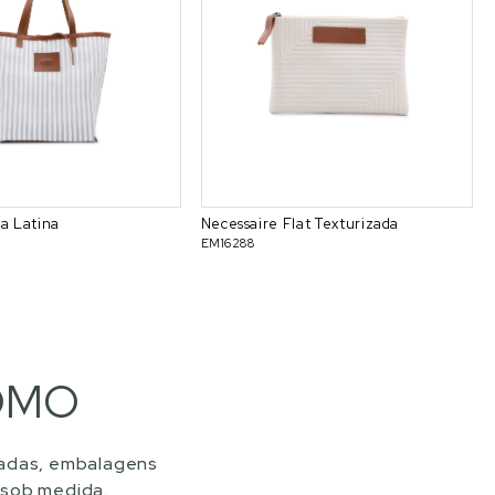
ia Latina
Necessaire Flat Texturizada
EM16288
JOMO
zadas, embalagens
 sob medida.