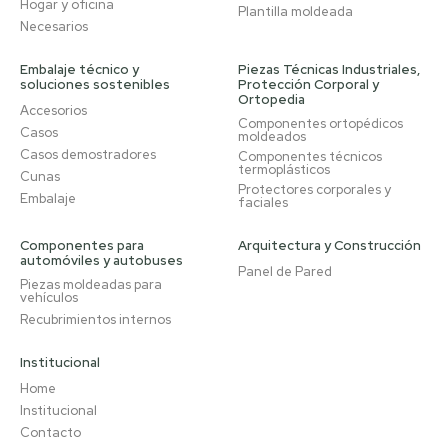
Hogar y oficina
Plantilla moldeada
Necesarios
Embalaje técnico y
Piezas Técnicas Industriales,
soluciones sostenibles
Protección Corporal y
Ortopedia
Accesorios
Componentes ortopédicos
Casos
moldeados
Casos demostradores
Componentes técnicos
termoplásticos
Cunas
Protectores corporales y
Embalaje
faciales
Componentes para
Arquitectura y Construcción
automóviles y autobuses
Panel de Pared
Piezas moldeadas para
vehículos
Recubrimientos internos
Institucional
Home
Institucional
Contacto