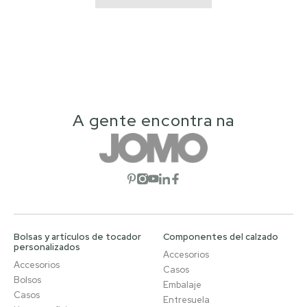
A gente encontra na
Abrir red social
Abrir red social
Abrir red social
Abrir red social
Abrir red social
Bolsas y artículos de tocador
Componentes del calzado
personalizados
Accesorios
Accesorios
Casos
Bolsos
Embalaje
Casos
Entresuela