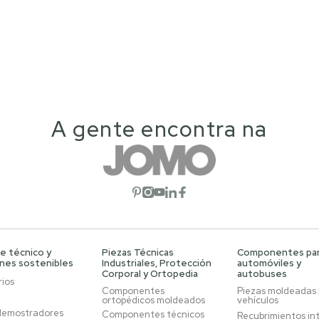
A gente encontra na
Abrir red social
Abrir red social
Abrir red social
Abrir red social
Abrir red social
e técnico y
Piezas Técnicas
Componentes pa
ones sostenibles
Industriales, Protección
automóviles y
Corporal y Ortopedia
autobuses
ios
Componentes
Piezas moldeadas
ortopédicos moldeados
vehículos
demostradores
Componentes técnicos
Recubrimientos in