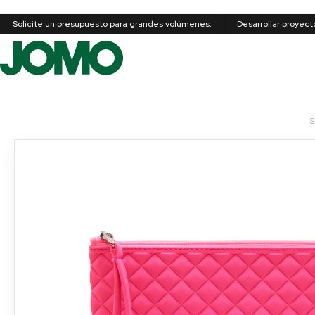
Solicite un presupuesto para grandes volúmenes.
Desarrollar proyec
S