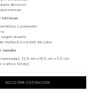
bados técnicos
para marcas
s técnicas
 sintético o poliéster
era
n según diseño
de muñeca o cordón de color
or tamaño
roximadas: 22,5 cm x 16,5 cm x 3,5 cm
r x alto x fondo)
SOLICITAR COTIZACIÓN