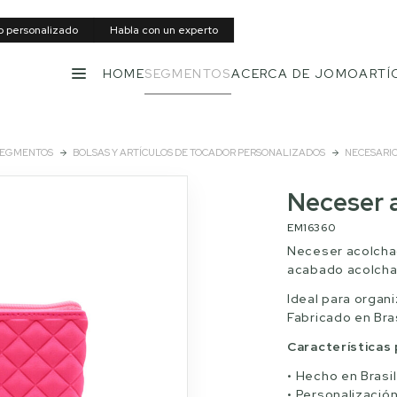
to personalizado
Habla con un experto
HOME
SEGMENTOS
ACERCA DE JOMO
ARTÍ
MENÚ
EGMENTOS
BOLSAS Y ARTÍCULOS DE TOCADOR PERSONALIZADOS
NECESARI
Neceser 
EM16360
Neceser acolchad
acabado acolcha
Ideal para organi
Fabricado en Bra
Características 
Hecho en Brasil
Personalizació