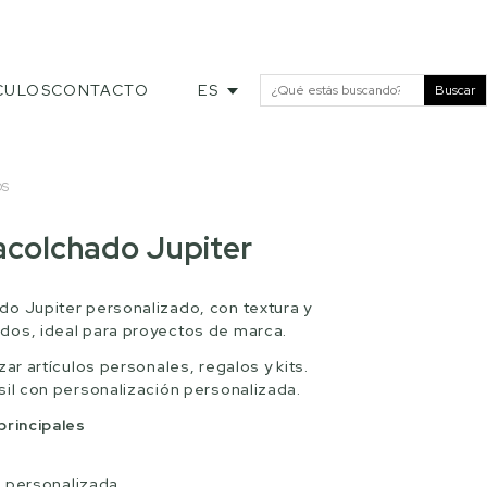
CULOS
CONTACTO
ES
Buscar
OS
acolchado Jupiter
o Jupiter personalizado, con textura y
dos, ideal para proyectos de marca.
zar artículos personales, regalos y kits.
sil con personalización personalizada.
principales
n personalizada