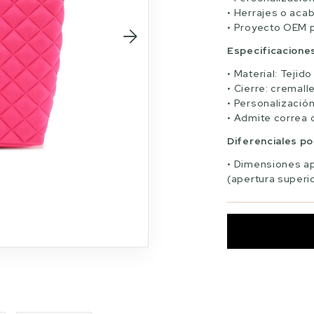
Herrajes o aca
Proyecto OEM 
Especificacione
Material: Tejido
Cierre: cremall
Personalizació
Admite correa 
Diferenciales p
Dimensiones ap
(apertura superio