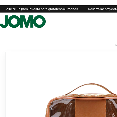
Solicite un presupuesto para grandes volúmenes.
Desarrollar proyec
S