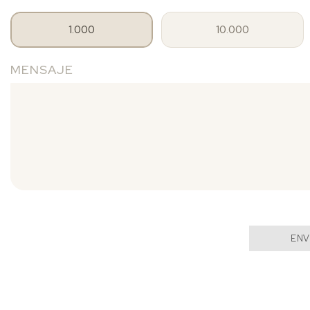
1.000
10.000
MENSAJE
ENV