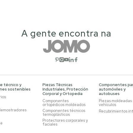
A gente encontra na
Abrir red social
Abrir red social
Abrir red social
Abrir red social
Abrir red social
e técnico y
Piezas Técnicas
Componentes pa
ones sostenibles
Industriales, Protección
automóviles y
Corporal y Ortopedia
autobuses
ios
Componentes
Piezas moldeadas
ortopédicos moldeados
vehículos
demostradores
Componentes técnicos
Recubrimientos in
termoplásticos
Protectores corporales y
je
faciales