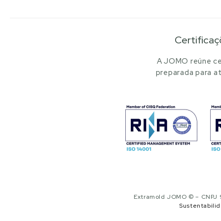
Certificaç
A JOMO reúne cer
preparada para at
Extramold JOMO © – CNPJ 97
Sustentabili