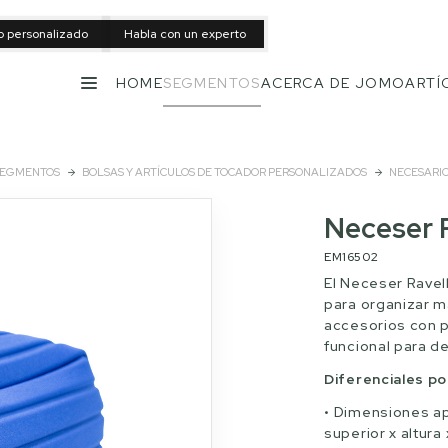
to personalizado
Habla con un experto
HOME
SEGMENTOS
ACERCA DE JOMO
ARTÍ
MENÚ
EGMENTOS
BOLSAS Y ARTÍCULOS DE TOCADOR PERSONALIZADOS
NECESARI
Neceser 
EM16502
El Neceser Ravel
para organizar m
accesorios con p
funcional para d
Diferenciales p
Dimensiones apr
superior x altura