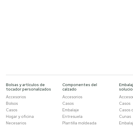
Bolsas y artículos de
Componentes del
Embalaj
tocador personalizados
calzado
soluci
Accesorios
Accesorios
Accesor
Bolsos
Casos
Casos
Casos
Embalaje
Casos 
Hogar y oficina
Entresuela
Cunas
Necesarios
Plantilla moldeada
Embala