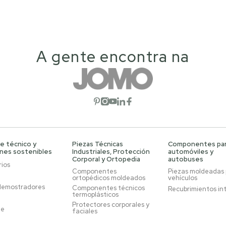
A gente encontra na
Abrir red social
Abrir red social
Abrir red social
Abrir red social
Abrir red social
e técnico y
Piezas Técnicas
Componentes pa
ones sostenibles
Industriales, Protección
automóviles y
Corporal y Ortopedia
autobuses
ios
Componentes
Piezas moldeadas
ortopédicos moldeados
vehículos
demostradores
Componentes técnicos
Recubrimientos in
termoplásticos
Protectores corporales y
je
faciales