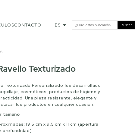
CULOS
CONTACTO
ES
Buscar
OS
Ravello Texturizado
lo Texturizado Personalizado fue desarrollado
aquillaje, cosméticos, productos de higiene y
racticidad. Una pieza resistente, elegante y
estacar tus productos en cualquier ocasión.
or tamaño
oximadas: 19,5 cm x 9,5 cm x 11 cm (apertura
 x profundidad)