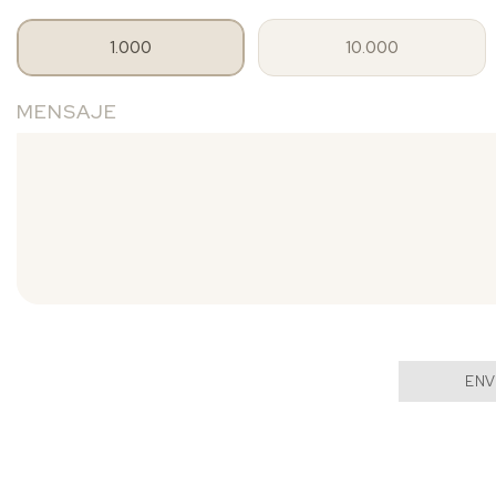
1.000
10.000
MENSAJE
ENV