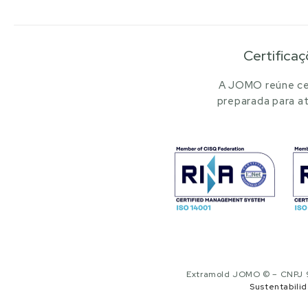
Certificaç
A JOMO reúne cer
preparada para at
Extramold JOMO © – CNPJ 97
Sustentabili