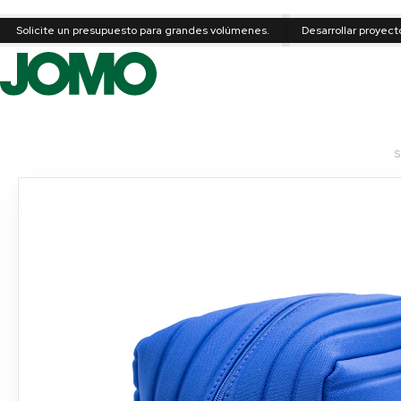
Solicite un presupuesto para grandes volúmenes.
Desarrollar proyec
S