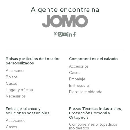
A gente encontra na
Abrir red social
Abrir red social
Abrir red social
Abrir red social
Abrir red social
Bolsas y artículos de tocador
Componentes del calzado
personalizados
Accesorios
Accesorios
Casos
Bolsos
Embalaje
Casos
Entresuela
Hogar y oficina
Plantilla moldeada
Necesarios
Embalaje técnico y
Piezas Técnicas Industriales,
soluciones sostenibles
Protección Corporal y
Ortopedia
Accesorios
Componentes ortopédicos
Casos
moldeados