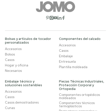
Abrir red social
Abrir red social
Abrir red social
Abrir red social
Abrir red social
Bolsas y artículos de tocador
Componentes del calzado
personalizados
Accesorios
Accesorios
Casos
Bolsos
Embalaje
Casos
Entresuela
Hogar y oficina
Plantilla moldeada
Necesarios
Embalaje técnico y
Piezas Técnicas Industriales,
soluciones sostenibles
Protección Corporal y
Ortopedia
Accesorios
Componentes ortopédicos
Casos
moldeados
Casos demostradores
Componentes técnicos
termoplásticos
Cunas