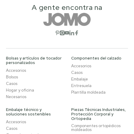
A gente encontra na
Abrir red social
Abrir red social
Abrir red social
Abrir red social
Abrir red social
Bolsas y artículos de tocador
Componentes del calzado
personalizados
Accesorios
Accesorios
Casos
Bolsos
Embalaje
Casos
Entresuela
Hogar y oficina
Plantilla moldeada
Necesarios
Embalaje técnico y
Piezas Técnicas Industriales,
soluciones sostenibles
Protección Corporal y
Ortopedia
Accesorios
Componentes ortopédicos
Casos
moldeados