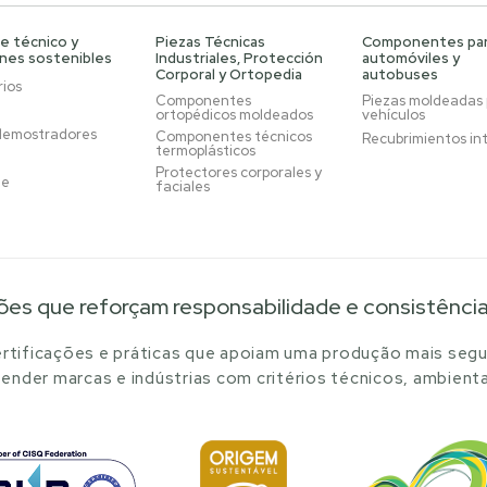
e técnico y
Piezas Técnicas
Componentes pa
ones sostenibles
Industriales, Protección
automóviles y
Corporal y Ortopedia
autobuses
ios
Componentes
Piezas moldeadas
ortopédicos moldeados
vehículos
demostradores
Componentes técnicos
Recubrimientos in
termoplásticos
Protectores corporales y
je
faciales
ões que reforçam responsabilidade e consistênci
tificações e práticas que apoiam uma produção mais segu
ender marcas e indústrias com critérios técnicos, ambienta