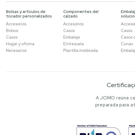
Bolsas y artículos de
Componentes del
Embalaj
tocador personalizados
calzado
soluci
Accesorios
Accesorios
Accesor
Bolsos
Casos
Casos
Casos
Embalaje
Casos 
Hogar y oficina
Entresuela
Cunas
Necesarios
Plantilla moldeada
Embala
Certificaç
A JOMO reúne cer
preparada para at