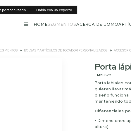
to personalizado
Habla con un experto
HOME
SEGMENTOS
ACERCA DE JOMO
ARTÍ
MENÚ
EGMENTOS
BOLSAS Y ARTÍCULOS DE TOCADOR PERSONALIZADOS
ACCESORI
Porta láp
EM28622
Porta labiales c
quieren llevar má
diseño funcional 
manteniendo tod
Diferenciales p
Dimensiones ap
altura)