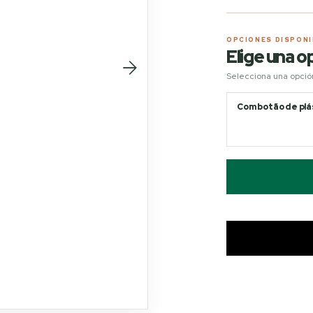
OPCIONES DISPON
Elige una o
Selecciona una opción 
Com botão de plá