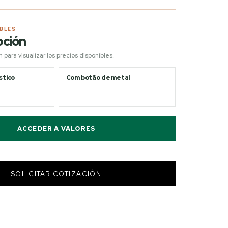
IBLES
pción
para visualizar los precios disponibles.
stico
Com botão de metal
ACCEDER A VALORES
SOLICITAR COTIZACIÓN