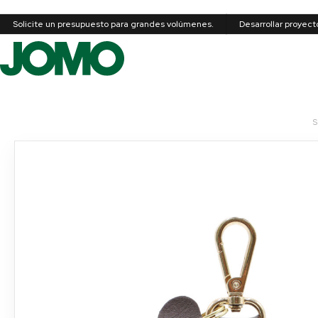
Solicite un presupuesto para grandes volúmenes.
Desarrollar proyec
S