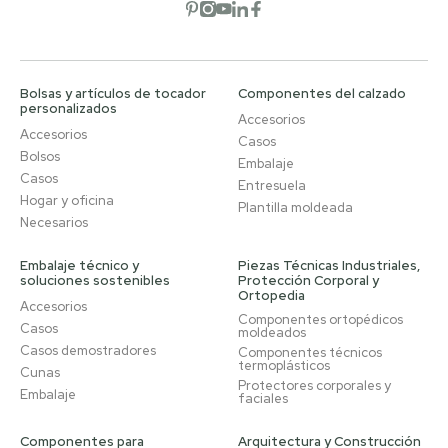
Abrir red social
Abrir red social
Abrir red social
Abrir red social
Abrir red social
Bolsas y artículos de tocador
Componentes del calzado
personalizados
Accesorios
Accesorios
Casos
Bolsos
Embalaje
Casos
Entresuela
Hogar y oficina
Plantilla moldeada
Necesarios
Embalaje técnico y
Piezas Técnicas Industriales,
soluciones sostenibles
Protección Corporal y
Ortopedia
Accesorios
Componentes ortopédicos
Casos
moldeados
Casos demostradores
Componentes técnicos
termoplásticos
Cunas
Protectores corporales y
Embalaje
faciales
Componentes para
Arquitectura y Construcción