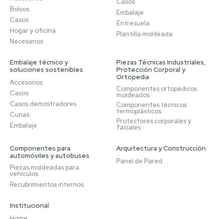
Casos
Bolsos
Embalaje
Casos
Entresuela
Hogar y oficina
Plantilla moldeada
Necesarios
Embalaje técnico y
Piezas Técnicas Industriales,
soluciones sostenibles
Protección Corporal y
Ortopedia
Accesorios
Componentes ortopédicos
Casos
moldeados
Casos demostradores
Componentes técnicos
termoplásticos
Cunas
Protectores corporales y
Embalaje
faciales
Componentes para
Arquitectura y Construcción
automóviles y autobuses
Panel de Pared
Piezas moldeadas para
vehículos
Recubrimientos internos
Institucional
Home