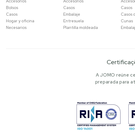
Accesorios
Accesorios
Accesor
Bolsos
Casos
Casos
Casos
Embalaje
Casos 
Hogar y oficina
Entresuela
Cunas
Necesarios
Plantilla moldeada
Embala
Certificaç
A JOMO reúne cer
preparada para at