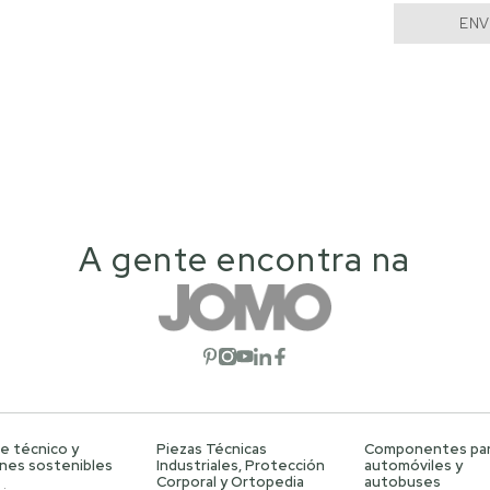
ENV
A gente encontra na
Abrir red social
Abrir red social
Abrir red social
Abrir red social
Abrir red social
e técnico y
Piezas Técnicas
Componentes pa
ones sostenibles
Industriales, Protección
automóviles y
Corporal y Ortopedia
autobuses