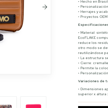
Hecho en Brasil
Personalización
Herrajes y aca
Proyectos OEM
Especificacione
Material: sintét
EcoFLAKE compues
reduce los resid
otro modo se des
reutilizándose pa
La estructura s
Cierre: cremall
Permite la col
Personalización
Variaciones de 
Dimensiones ap
superior x altura