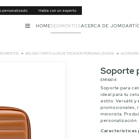
to personalizado
Habla con un experto
HOME
SEGMENTOS
ACERCA DE JOMO
ARTÍ
MENÚ
EGMENTOS
BOLSAS Y ARTÍCULOS DE TOCADOR PERSONALIZADOS
ACCESORI
Soporte p
EM16614
Soporte para cel
ideal para tu cel
estilo. Versátil 
promocionales, 
minorista. Produ
personalización.
Características 