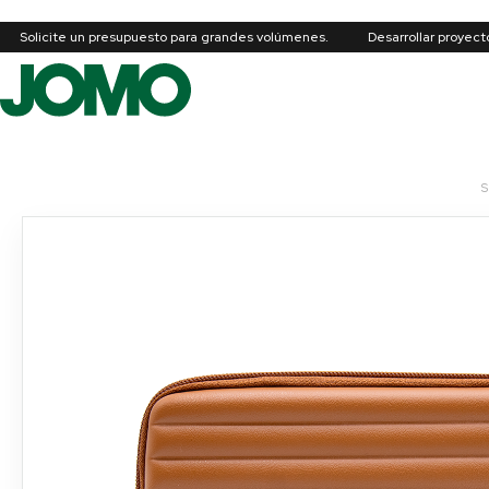
Solicite un presupuesto para grandes volúmenes.
Desarrollar proyec
S