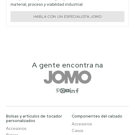
material, proceso y viabilidad industrial.
HABLA CON UN ESPECIALISTA JOMO
A gente encontra na
Abrir red social
Abrir red social
Abrir red social
Abrir red social
Abrir red social
Bolsas y artículos de tocador
Componentes del calzado
personalizados
Accesorios
Accesorios
Casos