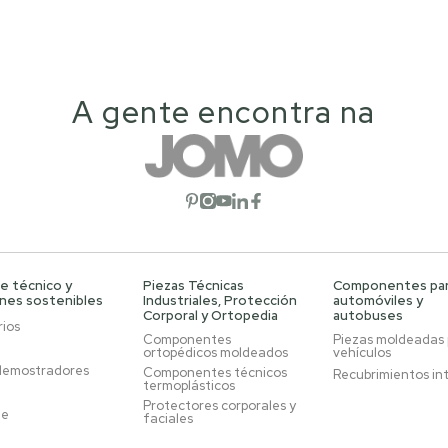
A gente encontra na
Abrir red social
Abrir red social
Abrir red social
Abrir red social
Abrir red social
e técnico y
Piezas Técnicas
Componentes pa
ones sostenibles
Industriales, Protección
automóviles y
Corporal y Ortopedia
autobuses
ios
Componentes
Piezas moldeadas
ortopédicos moldeados
vehículos
demostradores
Componentes técnicos
Recubrimientos in
termoplásticos
Protectores corporales y
je
faciales