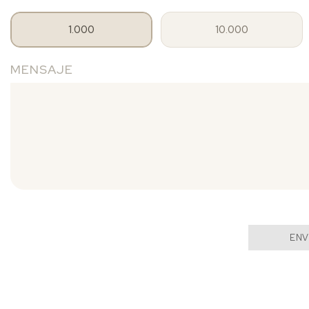
1.000
10.000
MENSAJE
ENV