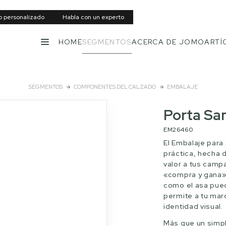
to personalizado
Habla con un experto
HOME
SEGMENTOS
ACERCA DE JOMO
ARTÍ
MENÚ
SEGMENTOS
COMPONENTES DEL CALZADO
EMBALAJE
Porta San
EM26460
El Embalaje para
práctica, hecha 
valor a tus cam
«compra y gana».
como el asa pued
permite a tu mar
identidad visual.
Más que un simpl