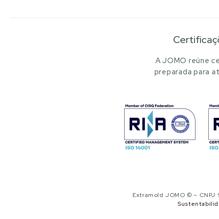
Certificaç
A JOMO reúne cer
preparada para at
Extramold JOMO © – CNPJ 97
Sustentabili