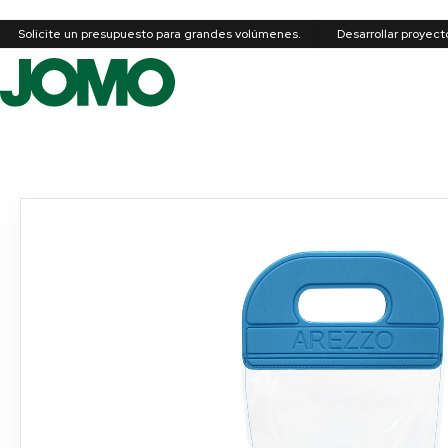
Solicite un presupuesto para grandes volúmenes.
Desarrollar proyec