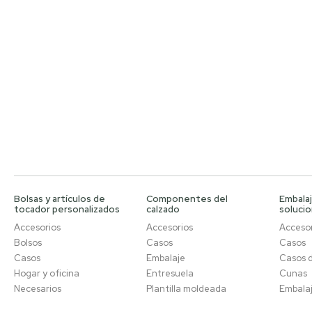
Bolsas y artículos de
Componentes del
Embalaj
tocador personalizados
calzado
soluci
Accesorios
Accesorios
Accesor
Bolsos
Casos
Casos
Casos
Embalaje
Casos 
Hogar y oficina
Entresuela
Cunas
Necesarios
Plantilla moldeada
Embala