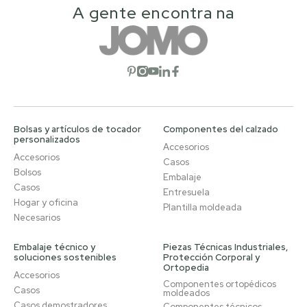
A gente encontra na
Abrir red social
Abrir red social
Abrir red social
Abrir red social
Abrir red social
Bolsas y artículos de tocador
Componentes del calzado
personalizados
Accesorios
Accesorios
Casos
Bolsos
Embalaje
Casos
Entresuela
Hogar y oficina
Plantilla moldeada
Necesarios
Embalaje técnico y
Piezas Técnicas Industriales,
soluciones sostenibles
Protección Corporal y
Ortopedia
Accesorios
Componentes ortopédicos
Casos
moldeados
Casos demostradores
Componentes técnicos