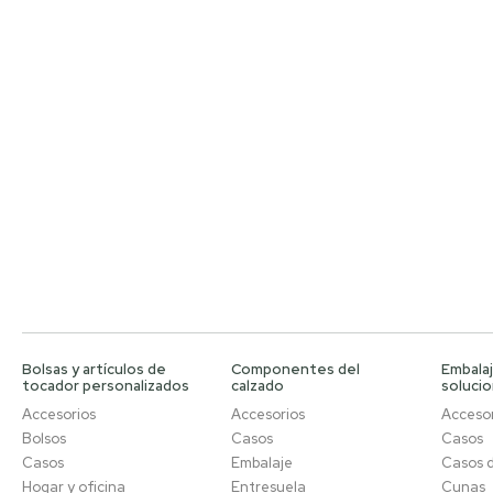
Bolsas y artículos de
Componentes del
Embalaj
tocador personalizados
calzado
soluci
Accesorios
Accesorios
Accesor
Bolsos
Casos
Casos
Casos
Embalaje
Casos 
Hogar y oficina
Entresuela
Cunas