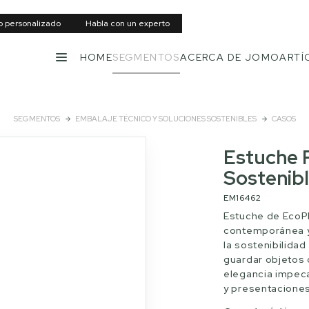
to personalizado
Habla con un experto
HOME
SEGMENTOS
ACERCA DE JOMO
ARTÍ
MENÚ
SEGMENTOS
EMBALAJE TÉCNICO Y SOLUCIONES SOSTENIBLES
CASOS
Estuche P
Sostenib
EM16462
Estuche de EcoPE
contemporánea y
la sostenibilidad
guardar objetos 
elegancia impecab
y presentaciones