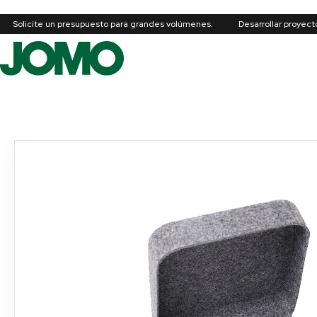
Solicite un presupuesto para grandes volúmenes.
Desarrollar proyec