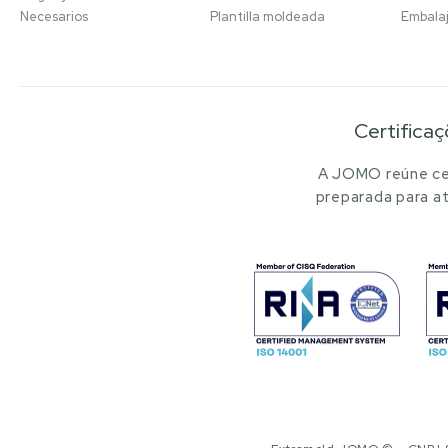
Necesarios
Plantilla moldeada
Embala
Certificaç
A JOMO reúne cer
preparada para at