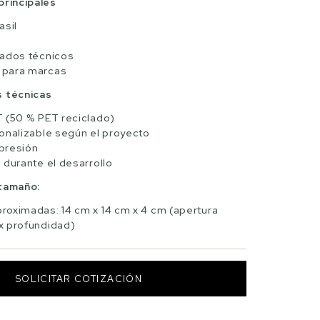
principales
asil
bados técnicos
 para marcas
s técnicas
T (50 % PET reciclado)
onalizable según el proyecto
 presión
 durante el desarrollo
 tamaño:
roximadas: 14 cm x 14 cm x 4 cm (apertura
 x profundidad)
SOLICITAR COTIZACIÓN