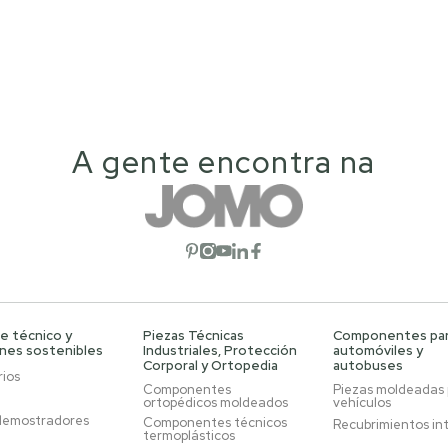
A gente encontra na
Abrir red social
Abrir red social
Abrir red social
Abrir red social
Abrir red social
e técnico y
Piezas Técnicas
Componentes pa
ones sostenibles
Industriales, Protección
automóviles y
Corporal y Ortopedia
autobuses
ios
Componentes
Piezas moldeadas
ortopédicos moldeados
vehículos
demostradores
Componentes técnicos
Recubrimientos in
termoplásticos