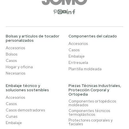
Abrir red social
Abrir red social
Abrir red social
Abrir red social
Abrir red social
Bolsas y artículos de tocador
Componentes del calzado
personalizados
Accesorios
Accesorios
Casos
Bolsos
Embalaje
Casos
Entresuela
Hogar y oficina
Plantilla moldeada
Necesarios
Embalaje técnico y
Piezas Técnicas Industriales,
soluciones sostenibles
Protección Corporal y
Ortopedia
Accesorios
Componentes ortopédicos
Casos
moldeados
Casos demostradores
Componentes técnicos
termoplásticos
Cunas
Protectores corporales y
Embalaje
faciales