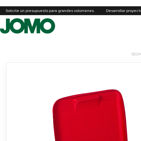
Solicite un presupuesto para grandes volúmenes.
Desarrollar proyec
SEGM