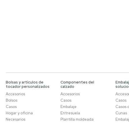
Bolsas y artículos de
Componentes del
Embalaj
tocador personalizados
calzado
soluci
Accesorios
Accesorios
Accesor
Bolsos
Casos
Casos
Casos
Embalaje
Casos 
Hogar y oficina
Entresuela
Cunas
Necesarios
Plantilla moldeada
Embala