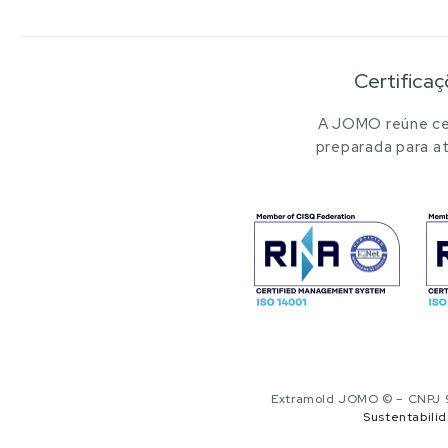
Certificaç
A JOMO reúne cer
preparada para at
Extramold JOMO © – CNPJ 97
Sustentabili