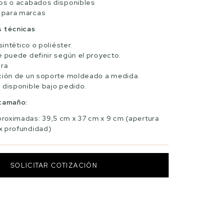
cos o acabados disponibles
 para marcas
s técnicas
 sintético o poliéster.
e puede definir según el proyecto.
era
ación de un soporte moldeado a medida.
 disponible bajo pedido.
 tamaño:
roximadas: 39,5 cm x 37 cm x 9 cm (apertura
 x profundidad)
SOLICITAR COTIZACIÓN