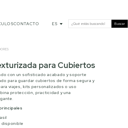
CULOS
CONTACTO
ES
Buscar
DORES
exturizada para Cubiertos
ado con un sofisticado acabado y soporte
do para guardar cubiertos de forma segura y
ara viajes, kits personalizados o uso
bina protección, practicidad y una
gante.
principales
asil
 disponible