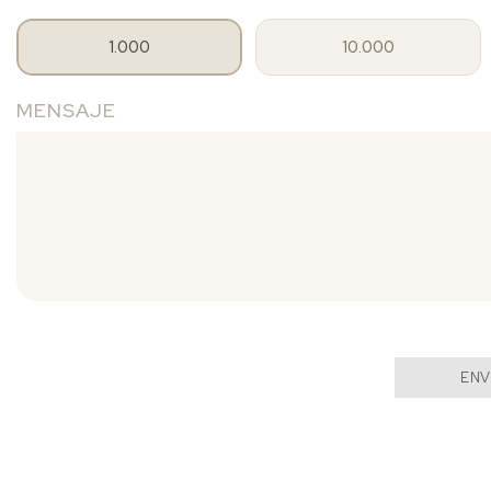
1.000
10.000
MENSAJE
ENV