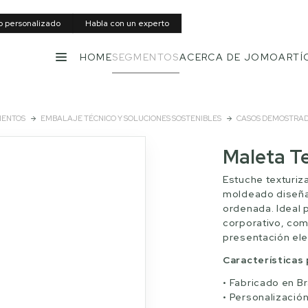
to personalizado
Habla con un experto
HOME
SEGMENTOS
ACERCA DE JOMO
ARTÍ
MENÚ
ENTOS
EMBALAJE TÉCNICO Y SOLUCIONES SOSTENIBLES
CASOS DEMOSTRA
Maleta T
Estuche texturiz
moldeado diseña
ordenada. Ideal p
corporativo, com
presentación ele
Características 
Fabricado en Br
Personalización