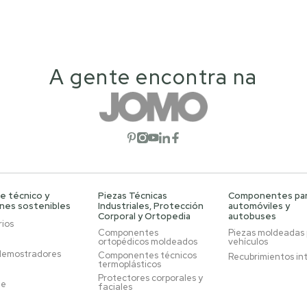
A gente encontra na
Abrir red social
Abrir red social
Abrir red social
Abrir red social
Abrir red social
e técnico y
Piezas Técnicas
Componentes pa
ones sostenibles
Industriales, Protección
automóviles y
Corporal y Ortopedia
autobuses
ios
Componentes
Piezas moldeadas
ortopédicos moldeados
vehículos
demostradores
Componentes técnicos
Recubrimientos in
termoplásticos
Protectores corporales y
je
faciales