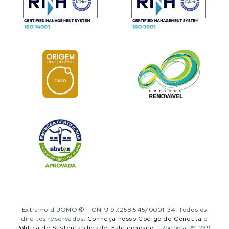
Extramold JOMO © – CNPJ 97.258.545/0001-34. Todos os
direitos reservados.
Conheça nosso Código de Conduta
e
Política de Sustentabilidade
.
Fale conosco
– Rodovia RS-239,