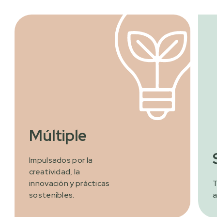
Múltiple
Impulsados por la
creatividad, la
innovación y prácticas
T
sostenibles.
a