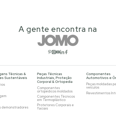
A gente encontra na
Abrir rede social
Abrir rede social
Abrir rede social
Abrir rede social
Abrir rede social
gens Técnicas &
Peças Técnicas
Componentes
es Sustentáveis
Industriais, Proteção
Automotivos e Ô
Corporal & Ortopedia
Peças moldadas p
ios
veículos
Componentes
ortopédicos moldados
Revestimentos Int
agem
Componentes Técnicos
em Termoplástico
Protetores Corporais e
s demonstradores
faciais