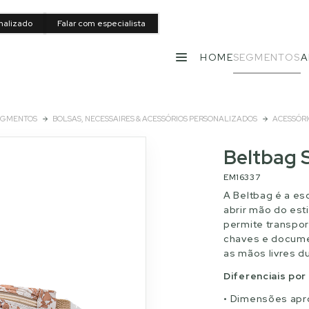
nalizado
Falar com especialista
HOME
SEGMENTOS
A
MENU
EGMENTOS
BOLSAS, NECESSAIRES & ACESSÓRIOS PERSONALIZADOS
ACESSÓRI
Beltbag 
EM16337
A Beltbag é a es
abrir mão do est
permite transport
chaves e docume
as mãos livres du
Diferenciais po
Dimensões aprox