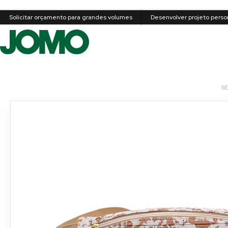
Solicitar orçamento para grandes volumes
Desenvolver projeto perso
S