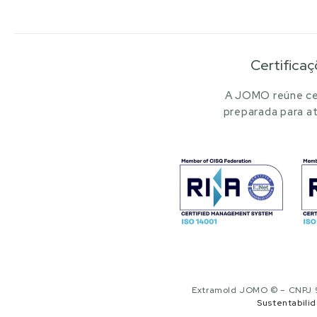
Certificaç
A JOMO reúne cer
preparada para at
Extramold JOMO © – CNPJ 97
Sustentabili