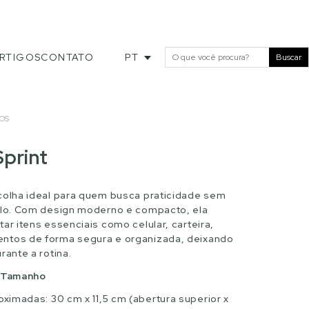
RTIGOS
CONTATO
PT
Buscar
OS
Sprint
colha ideal para quem busca praticidade sem
ilo. Com design moderno e compacto, ela
ar itens essenciais como celular, carteira,
ntos de forma segura e organizada, deixando
rante a rotina.
r Tamanho
imadas: 30 cm x 11,5 cm (abertura superior x