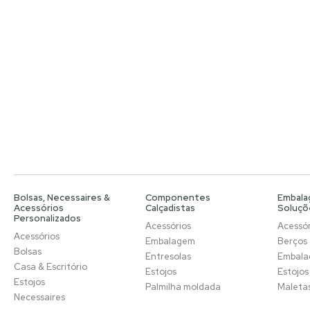
Bolsas, Necessaires &
Componentes
Embala
Acessórios
Calçadistas
Soluçõ
Personalizados
Acessórios
Acessór
Acessórios
Embalagem
Berços
Bolsas
Entresolas
Embal
Casa & Escritório
Estojos
Estojos
Estojos
Palmilha moldada
Maleta
Necessaires