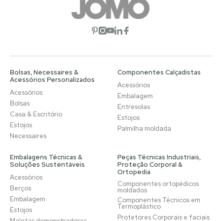
Abrir rede social
Abrir rede social
Abrir rede social
Abrir rede social
Abrir rede social
Bolsas, Necessaires &
Componentes Calçadistas
Acessórios Personalizados
Acessórios
Acessórios
Embalagem
Bolsas
Entresolas
Casa & Escritório
Estojos
Estojos
Palmilha moldada
Necessaires
Embalagens Técnicas &
Peças Técnicas Industriais,
Soluções Sustentáveis
Proteção Corporal &
Ortopedia
Acessórios
Componentes ortopédicos
Berços
moldados
Embalagem
Componentes Técnicos em
Termoplástico
Estojos
Protetores Corporais e faciais
Maletas demonstradores