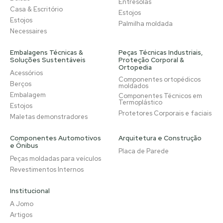
Entresolas
Casa & Escritório
Estojos
Estojos
Palmilha moldada
Necessaires
Embalagens Técnicas &
Peças Técnicas Industriais,
Soluções Sustentáveis
Proteção Corporal &
Ortopedia
Acessórios
Componentes ortopédicos
Berços
moldados
Embalagem
Componentes Técnicos em
Termoplástico
Estojos
Protetores Corporais e faciais
Maletas demonstradores
Componentes Automotivos
Arquitetura e Construção
e Ônibus
Placa de Parede
Peças moldadas para veículos
Revestimentos Internos
Institucional
A Jomo
Artigos