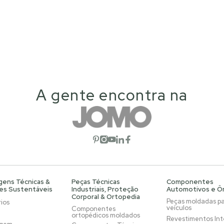
A gente encontra na
Abrir rede social
Abrir rede social
Abrir rede social
Abrir rede social
Abrir rede social
gens Técnicas &
Peças Técnicas
Componentes
es Sustentáveis
Industriais, Proteção
Automotivos e Ô
Corporal & Ortopedia
Peças moldadas p
ios
veículos
Componentes
ortopédicos moldados
Revestimentos Int