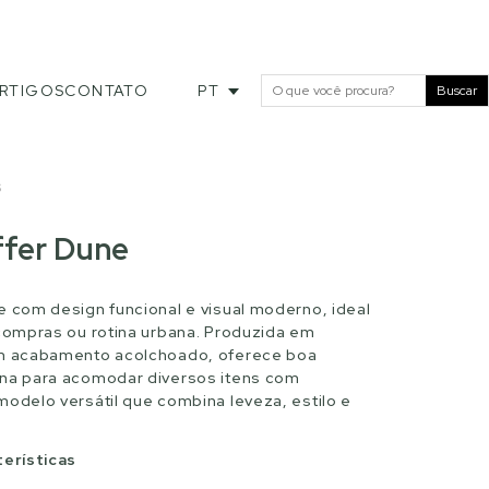
RTIGOS
CONTATO
PT
Buscar
S
ffer Dune
e com design funcional e visual moderno, ideal
 compras ou rotina urbana. Produzida em
om acabamento acolchoado, oferece boa
rna para acomodar diversos itens com
modelo versátil que combina leveza, estilo e
terísticas