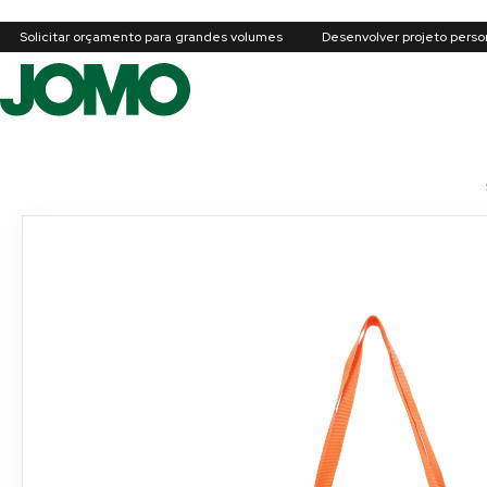
Solicitar orçamento para grandes volumes
Desenvolver projeto perso