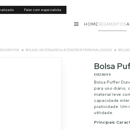
nalizado
Falar com especialista
HOME
SEGMENTOS
A
MENU
SEGMENTOS
BOLSAS, NECESSAIRES & ACESSÓRIOS PERSONALIZADOS
BOLSA
Bolsa Pu
EM28699
Bolsa Puffer Dun
para uso diário,
material leve c
capacidade inte
praticidade. Um 
utilidade.
Principais Carac