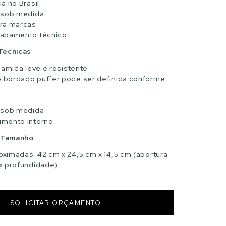
a no Brasil
 sob medida
ra marcas
cabamento técnico
Técnicas
iamida leve e resistente
bordado puffer pode ser definida conforme
o
 sob medida
mento interno
r Tamanho
ximadas: 42 cm x 24,5 cm x 14,5 cm (abertura
 x profundidade)
SOLICITAR ORÇAMENTO