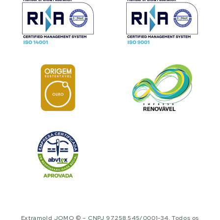
Extramold JOMO © – CNPJ 97.258.545/0001-34. Todos os