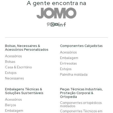
A gente encontra na
Abrir rede social
Abrir rede social
Abrir rede social
Abrir rede social
Abrir rede social
Bolsas, Necessaires &
Componentes Calçadistas
Acessórios Personalizados
Acessórios
Acessórios
Embalagem
Bolsas
Entresolas
Casa & Escritório
Estojos
Estojos
Palmilha moldada
Necessaires
Embalagens Técnicas &
Peças Técnicas Industriais,
Soluções Sustentáveis
Proteção Corporal &
Ortopedia
Acessórios
Componentes ortopédicos
Berços
moldados
Embalagem
Componentes Técnicos em