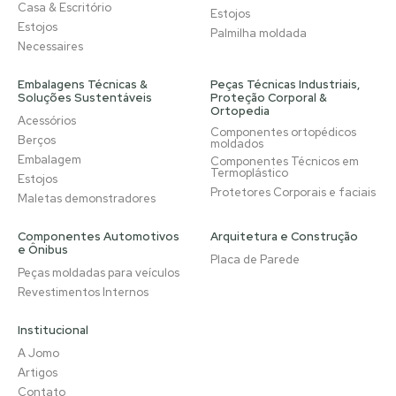
Casa & Escritório
Estojos
Estojos
Palmilha moldada
Necessaires
Embalagens Técnicas &
Peças Técnicas Industriais,
Soluções Sustentáveis
Proteção Corporal &
Ortopedia
Acessórios
Componentes ortopédicos
Berços
moldados
Embalagem
Componentes Técnicos em
Termoplástico
Estojos
Protetores Corporais e faciais
Maletas demonstradores
Componentes Automotivos
Arquitetura e Construção
e Ônibus
Placa de Parede
Peças moldadas para veículos
Revestimentos Internos
Institucional
A Jomo
Artigos
Contato