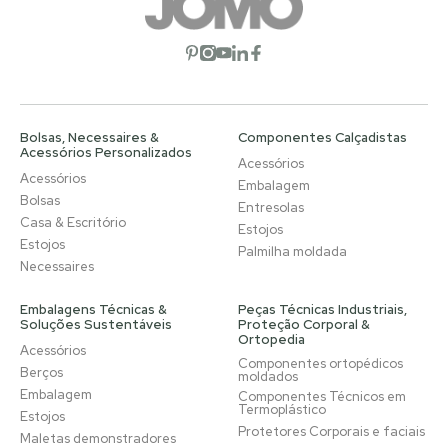
Abrir rede social
Abrir rede social
Abrir rede social
Abrir rede social
Abrir rede social
Bolsas, Necessaires &
Componentes Calçadistas
Acessórios Personalizados
Acessórios
Acessórios
Embalagem
Bolsas
Entresolas
Casa & Escritório
Estojos
Estojos
Palmilha moldada
Necessaires
Embalagens Técnicas &
Peças Técnicas Industriais,
Soluções Sustentáveis
Proteção Corporal &
Ortopedia
Acessórios
Componentes ortopédicos
Berços
moldados
Embalagem
Componentes Técnicos em
Termoplástico
Estojos
Protetores Corporais e faciais
Maletas demonstradores