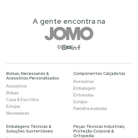
A gente encontra na
Abrir rede social
Abrir rede social
Abrir rede social
Abrir rede social
Abrir rede social
Bolsas, Necessaires &
Componentes Calçadistas
Acessórios Personalizados
Acessórios
Acessórios
Embalagem
Bolsas
Entresolas
Casa & Escritório
Estojos
Estojos
Palmilha moldada
Necessaires
Embalagens Técnicas &
Peças Técnicas Industriais,
Soluções Sustentáveis
Proteção Corporal &
Ortopedia