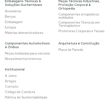
Embalagens Técnicas &
Peças Técnicas Industriais,
Soluções Sustentáveis
Proteção Corporal &
Ortopedia
Acessórios
Componentes ortopédicos
Berços
moldados
Embalagem
Componentes Técnicos em
Termoplástico
Estojos
Protetores Corporais e faciais
Maletas demonstradores
Componentes Automotivos
Arquitetura e Construção
e Ônibus
Placa de Parede
Peças moldadas para veículos
Revestimentos Internos
Institucional
A Jomo
Artigos
Contato
Código de Conduta
Política de Sustentabilidade