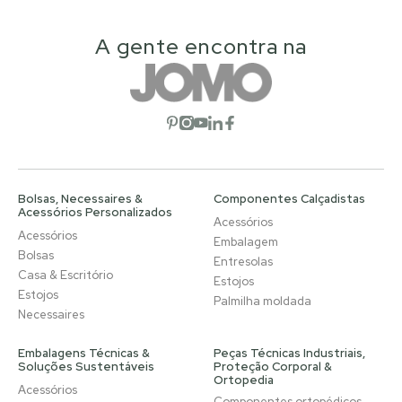
A gente encontra na
Abrir rede social
Abrir rede social
Abrir rede social
Abrir rede social
Abrir rede social
Bolsas, Necessaires &
Componentes Calçadistas
Acessórios Personalizados
Acessórios
Acessórios
Embalagem
Bolsas
Entresolas
Casa & Escritório
Estojos
Estojos
Palmilha moldada
Necessaires
Embalagens Técnicas &
Peças Técnicas Industriais,
Soluções Sustentáveis
Proteção Corporal &
Ortopedia
Acessórios
Componentes ortopédicos