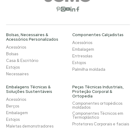
Abrir rede social
Abrir rede social
Abrir rede social
Abrir rede social
Abrir rede social
Bolsas, Necessaires &
Componentes Calçadistas
Acessórios Personalizados
Acessórios
Acessórios
Embalagem
Bolsas
Entresolas
Casa & Escritório
Estojos
Estojos
Palmilha moldada
Necessaires
Embalagens Técnicas &
Peças Técnicas Industriais,
Soluções Sustentáveis
Proteção Corporal &
Ortopedia
Acessórios
Componentes ortopédicos
Berços
moldados
Embalagem
Componentes Técnicos em
Termoplástico
Estojos
Protetores Corporais e faciais
Maletas demonstradores