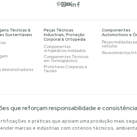
Abrir rede social
Abrir rede social
Abrir rede social
Abrir rede social
Abrir rede social
gens Técnicas &
Peças Técnicas
Componentes
es Sustentáveis
Industriais, Proteção
Automotivos e Ô
Corporal & Ortopedia
Peças moldadas p
ios
veículos
Componentes
ortopédicos moldados
Revestimentos Int
agem
Componentes Técnicos
em Termoplástico
Protetores Corporais e
s demonstradores
faciais
ões que reforçam responsabilidade e consistênci
tificações e práticas que apoiam uma produção mais segu
ender marcas e indústrias com critérios técnicos, ambienta