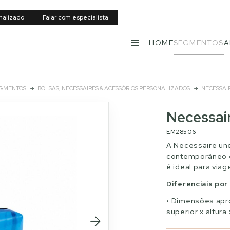
nalizado
Falar com especialista
HOME
SEGMENTOS
A
MENU
GMENTOS
BOLSAS, NECESSAIRES & ACESSÓRIOS PERSONALIZADOS
NECESSAI
Necessair
EM28506
A Necessaire une
contemporâneo e
é ideal para viag
Diferenciais po
Dimensões aprox
superior x altura