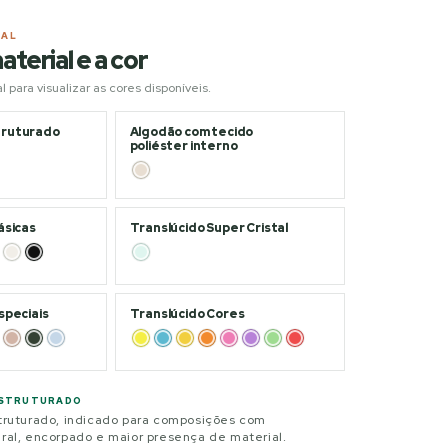
IAL
aterial e a cor
 para visualizar as cores disponíveis.
truturado
Algodão com tecido
poliéster interno
ásicas
Translúcido Super Cristal
speciais
Translúcido Cores
ESTRUTURADO
truturado, indicado para composições com
al, encorpado e maior presença de material.