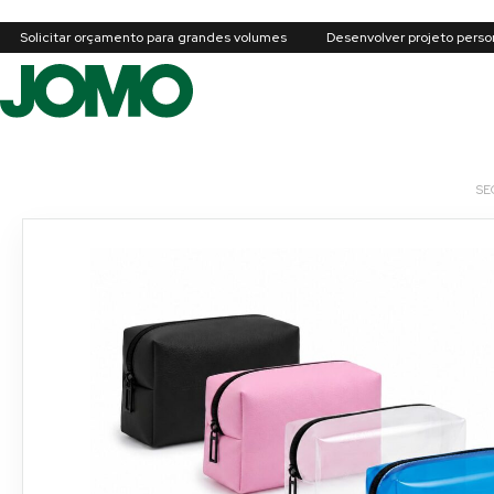
Solicitar orçamento para grandes volumes
Desenvolver projeto perso
SE