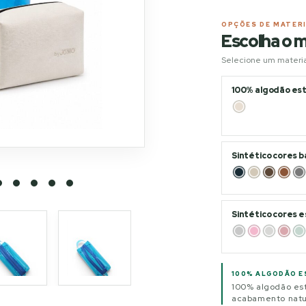
OPÇÕES DE MATER
Escolha o m
Selecione um material
100% algodão es
Sintético cores b
Sintético cores e
100% ALGODÃO 
100% algodão es
acabamento natur