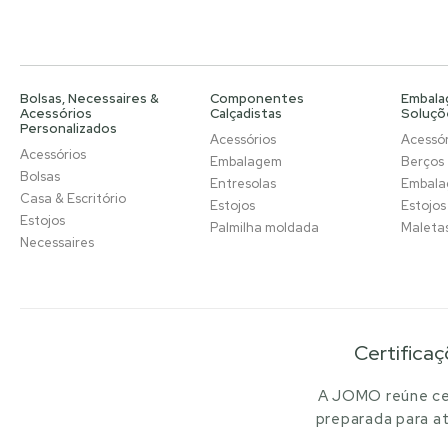
Bolsas, Necessaires &
Componentes
Embala
Acessórios
Calçadistas
Soluçõ
Personalizados
Acessórios
Acessór
Acessórios
Embalagem
Berços
Bolsas
Entresolas
Embal
Casa & Escritório
Estojos
Estojos
Estojos
Palmilha moldada
Maleta
Necessaires
Certificaç
A JOMO reúne cer
preparada para at