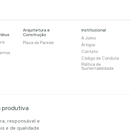
Arquitetura e
Institucional
nibus
Construção
A Jomo
ara
Placa de Parede
Artigos
Contato
ernos
Código de Conduta
Política de
Sustentabilidade
a produtiva
ra, responsável e
is e de qualidade.