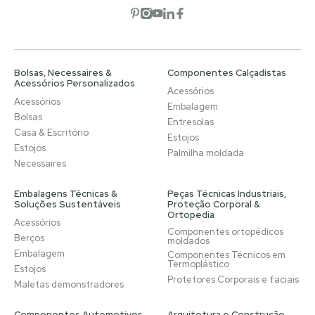
Abrir rede social
Abrir rede social
Abrir rede social
Abrir rede social
Abrir rede social
Bolsas, Necessaires &
Componentes Calçadistas
Acessórios Personalizados
Acessórios
Acessórios
Embalagem
Bolsas
Entresolas
Casa & Escritório
Estojos
Estojos
Palmilha moldada
Necessaires
Embalagens Técnicas &
Peças Técnicas Industriais,
Soluções Sustentáveis
Proteção Corporal &
Ortopedia
Acessórios
Componentes ortopédicos
Berços
moldados
Embalagem
Componentes Técnicos em
Termoplástico
Estojos
Protetores Corporais e faciais
Maletas demonstradores
Componentes Automotivos
Arquitetura e Construção