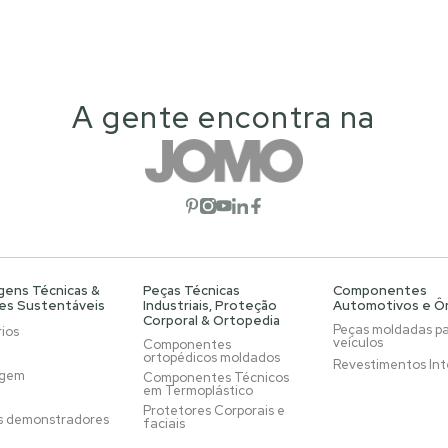
A gente encontra na
Abrir rede social
Abrir rede social
Abrir rede social
Abrir rede social
Abrir rede social
gens Técnicas &
Peças Técnicas
Componentes
es Sustentáveis
Industriais, Proteção
Automotivos e Ô
Corporal & Ortopedia
Peças moldadas p
ios
veículos
Componentes
ortopédicos moldados
Revestimentos Int
agem
Componentes Técnicos
em Termoplástico
Protetores Corporais e
s demonstradores
faciais