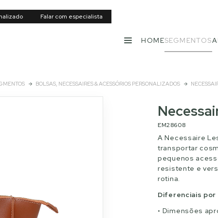
nalizado
Falar com especialista
HOME
SEGMENTOS
A
MENU
GMENTOS
BOLSAS, NECESSAIRES & ACESSÓRIOS PERSONALIZADOS
NECESSAI
Necessai
EM28608
A Necessaire Les
transportar cos
pequenos acessó
resistente e ver
rotina.
Diferenciais po
Dimensões apro