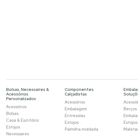
Bolsas, Necessaires &
Componentes
Embala
Acessórios
Calçadistas
Soluçõ
Personalizados
Acessórios
Acessór
Acessórios
Embalagem
Berços
Bolsas
Entresolas
Embal
Casa & Escritório
Estojos
Estojos
Estojos
Palmilha moldada
Maleta
Necessaires