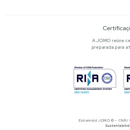
Certificaç
A JOMO reúne cer
preparada para at
Extramold JOMO © – CNPJ 97
Sustentabili