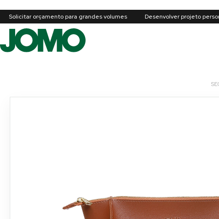
Solicitar orçamento para grandes volumes
Desenvolver projeto perso
SE