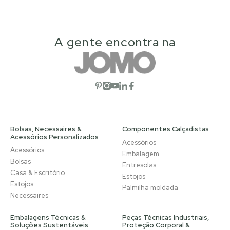
A gente encontra na
Abrir rede social
Abrir rede social
Abrir rede social
Abrir rede social
Abrir rede social
Bolsas, Necessaires &
Componentes Calçadistas
Acessórios Personalizados
Acessórios
Acessórios
Embalagem
Bolsas
Entresolas
Casa & Escritório
Estojos
Estojos
Palmilha moldada
Necessaires
Embalagens Técnicas &
Peças Técnicas Industriais,
Soluções Sustentáveis
Proteção Corporal &