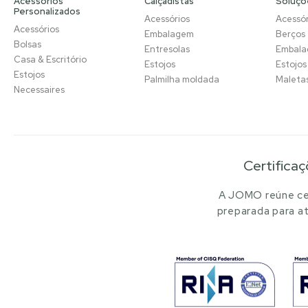
Acessórios
Calçadistas
Soluçõ
Personalizados
Acessórios
Acessór
Acessórios
Embalagem
Berços
Bolsas
Entresolas
Embal
Casa & Escritório
Estojos
Estojos
Estojos
Palmilha moldada
Maleta
Necessaires
Certificaç
A JOMO reúne cer
preparada para at