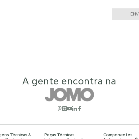
ENV
A gente encontra na
Abrir rede social
Abrir rede social
Abrir rede social
Abrir rede social
Abrir rede social
gens Técnicas &
Peças Técnicas
Componentes