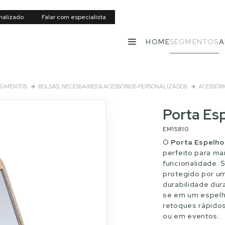
nalizado
Falar com especialista
HOME
SEGMENTOS
A
MENU
EGMENTOS
BOLSAS, NECESSAIRES & ACESSÓRIOS PERSONALIZADOS
ACESSÓRI
Porta Es
EM15810
O
Porta Espelh
perfeito para ma
funcionalidade. 
protegido por um
durabilidade dur
se em um espelh
retoques rápidos 
ou em eventos.