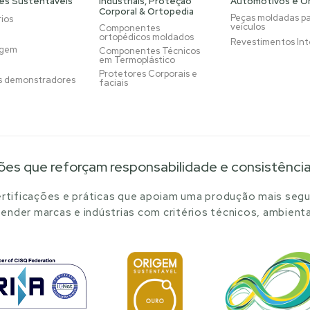
es Sustentáveis
Industriais, Proteção
Automotivos e Ô
Corporal & Ortopedia
Peças moldadas p
ios
veículos
Componentes
ortopédicos moldados
Revestimentos Int
agem
Componentes Técnicos
em Termoplástico
Protetores Corporais e
s demonstradores
faciais
ões que reforçam responsabilidade e consistênci
tificações e práticas que apoiam uma produção mais segu
ender marcas e indústrias com critérios técnicos, ambienta