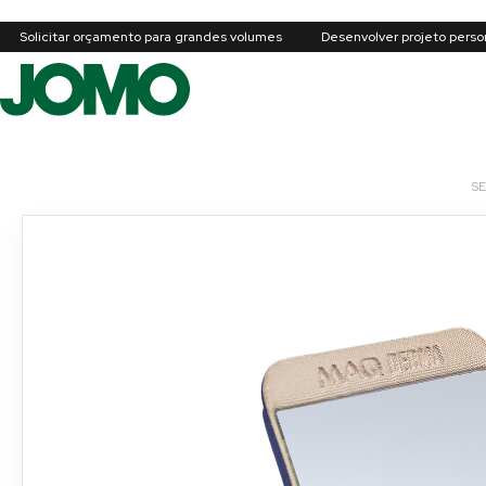
Solicitar orçamento para grandes volumes
Desenvolver projeto perso
S