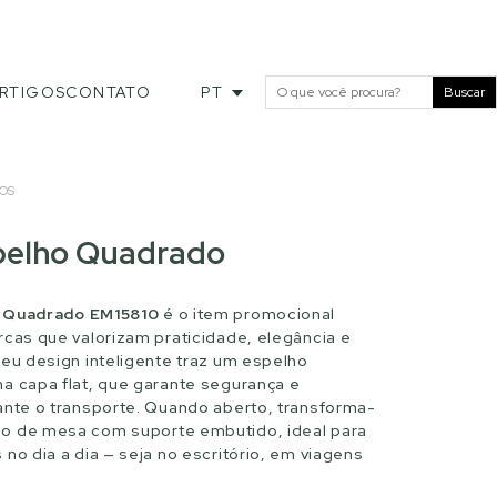
RTIGOS
CONTATO
PT
Buscar
OS
pelho Quadrado
o Quadrado EM15810
é o item promocional
rcas que valorizam praticidade, elegância e
Seu design inteligente traz um espelho
a capa flat, que garante segurança e
ante o transporte. Quando aberto, transforma-
o de mesa com suporte embutido, ideal para
no dia a dia — seja no escritório, em viagens