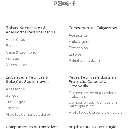
Abrir rede social
Abrir rede social
Abrir rede social
Abrir rede social
Abrir rede social
Bolsas, Necessaires &
Componentes Calçadistas
Acessórios Personalizados
Acessórios
Acessórios
Embalagem
Bolsas
Entresolas
Casa & Escritório
Estojos
Estojos
Palmilha moldada
Necessaires
Embalagens Técnicas &
Peças Técnicas Industriais,
Soluções Sustentáveis
Proteção Corporal &
Ortopedia
Acessórios
Componentes ortopédicos
Berços
moldados
Embalagem
Componentes Técnicos em
Termoplástico
Estojos
Protetores Corporais e faciais
Maletas demonstradores
Componentes Automotivos
Arquitetura e Construção