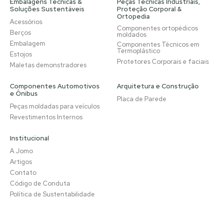
Embalagens Técnicas &
Peças Técnicas Industriais,
Soluções Sustentáveis
Proteção Corporal &
Ortopedia
Acessórios
Componentes ortopédicos
Berços
moldados
Embalagem
Componentes Técnicos em
Termoplástico
Estojos
Protetores Corporais e faciais
Maletas demonstradores
Componentes Automotivos
Arquitetura e Construção
e Ônibus
Placa de Parede
Peças moldadas para veículos
Revestimentos Internos
Institucional
A Jomo
Artigos
Contato
Código de Conduta
Política de Sustentabilidade