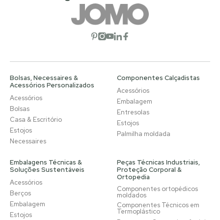
Abrir rede social
Abrir rede social
Abrir rede social
Abrir rede social
Abrir rede social
Bolsas, Necessaires &
Componentes Calçadistas
Acessórios Personalizados
Acessórios
Acessórios
Embalagem
Bolsas
Entresolas
Casa & Escritório
Estojos
Estojos
Palmilha moldada
Necessaires
Embalagens Técnicas &
Peças Técnicas Industriais,
Soluções Sustentáveis
Proteção Corporal &
Ortopedia
Acessórios
Componentes ortopédicos
Berços
moldados
Embalagem
Componentes Técnicos em
Termoplástico
Estojos