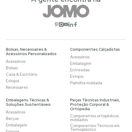
Abrir rede social
Abrir rede social
Abrir rede social
Abrir rede social
Abrir rede social
Bolsas, Necessaires &
Componentes Calçadistas
Acessórios Personalizados
Acessórios
Acessórios
Embalagem
Bolsas
Entresolas
Casa & Escritório
Estojos
Estojos
Palmilha moldada
Necessaires
Embalagens Técnicas &
Peças Técnicas Industriais,
Soluções Sustentáveis
Proteção Corporal &
Ortopedia
Acessórios
Componentes ortopédicos
Berços
moldados
Embalagem
Componentes Técnicos em
Termoplástico
Estojos