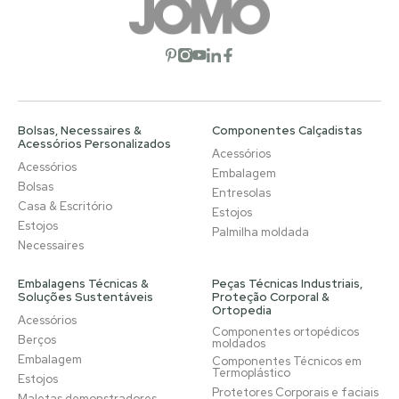
Abrir rede social
Abrir rede social
Abrir rede social
Abrir rede social
Abrir rede social
Bolsas, Necessaires &
Componentes Calçadistas
Acessórios Personalizados
Acessórios
Acessórios
Embalagem
Bolsas
Entresolas
Casa & Escritório
Estojos
Estojos
Palmilha moldada
Necessaires
Embalagens Técnicas &
Peças Técnicas Industriais,
Soluções Sustentáveis
Proteção Corporal &
Ortopedia
Acessórios
Componentes ortopédicos
Berços
moldados
Embalagem
Componentes Técnicos em
Termoplástico
Estojos
Protetores Corporais e faciais
Maletas demonstradores