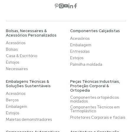
Abrir rede social
Abrir rede social
Abrir rede social
Abrir rede social
Abrir rede social
Bolsas, Necessaires &
Componentes Calçadistas
Acessórios Personalizados
Acessórios
Acessórios
Embalagem
Bolsas
Entresolas
Casa & Escritório
Estojos
Estojos
Palmilha moldada
Necessaires
Embalagens Técnicas &
Peças Técnicas Industriais,
Soluções Sustentáveis
Proteção Corporal &
Ortopedia
Acessórios
Componentes ortopédicos
Berços
moldados
Embalagem
Componentes Técnicos em
Termoplástico
Estojos
Protetores Corporais e faciais
Maletas demonstradores