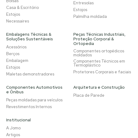
Bolsas
Entresolas
Casa & Escritório
Estojos
Estojos
Palmilha moldada
Necessaires
Embalagens Técnicas &
Peças Técnicas Industriais,
Soluções Sustentáveis
Proteção Corporal &
Ortopedia
Acessórios
Componentes ortopédicos
Berços
moldados
Embalagem
Componentes Técnicos em
Termoplástico
Estojos
Protetores Corporais e faciais
Maletas demonstradores
Componentes Automotivos
Arquitetura e Construção
e Ônibus
Placa de Parede
Peças moldadas para veículos
Revestimentos Internos
Institucional
A Jomo
Artigos