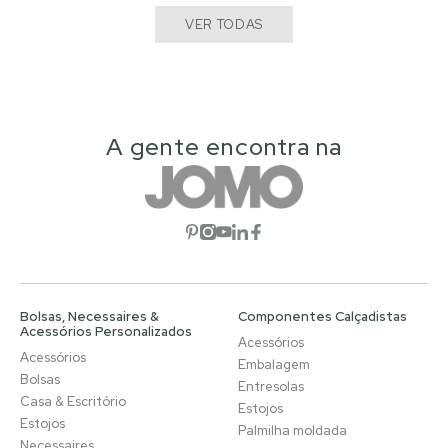
VER TODAS
A gente encontra na
Abrir rede social
Abrir rede social
Abrir rede social
Abrir rede social
Abrir rede social
Bolsas, Necessaires &
Componentes Calçadistas
Acessórios Personalizados
Acessórios
Acessórios
Embalagem
Bolsas
Entresolas
Casa & Escritório
Estojos
Estojos
Palmilha moldada
Necessaires