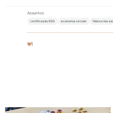
Assuntos
certificação ESG
economia circular
fábrica lixo ze
1