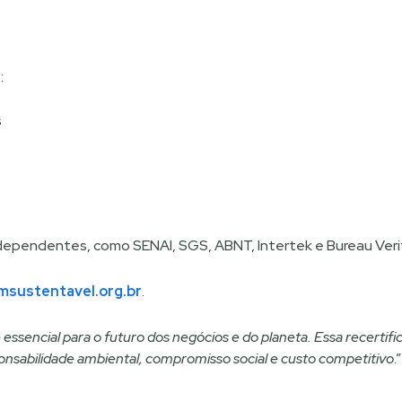
:
s
ependentes, como SENAI, SGS, ABNT, Intertek e Bureau Verita
msustentavel.org.br
.
ssencial para o futuro dos negócios e do planeta. Essa recertif
onsabilidade ambiental, compromisso social e custo competitivo
.