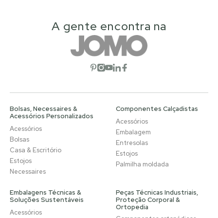
A gente encontra na
Abrir rede social
Abrir rede social
Abrir rede social
Abrir rede social
Abrir rede social
Bolsas, Necessaires &
Componentes Calçadistas
Acessórios Personalizados
Acessórios
Acessórios
Embalagem
Bolsas
Entresolas
Casa & Escritório
Estojos
Estojos
Palmilha moldada
Necessaires
Embalagens Técnicas &
Peças Técnicas Industriais,
Soluções Sustentáveis
Proteção Corporal &
Ortopedia
Acessórios