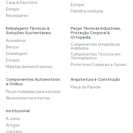
Casa & Escritório
Estojos
Estojos
Palmilha moldada
Necessaires
Embalagens Técnicas &
Peças Técnicas Industriais,
Soluções Sustentáveis
Proteção Corporal &
Ortopedia
Acessórios
Componentes ortopédicos
Berços
moldados
Embalagem
Componentes Técnicos em
Termoplástico
Estojos
Protetores Corporais e faciais
Maletas demonstradores
Componentes Automotivos
Arquitetura e Construção
e Ônibus
Placa de Parede
Peças moldadas para veículos
Revestimentos Internos
Institucional
A Jomo
Artigos
Contato